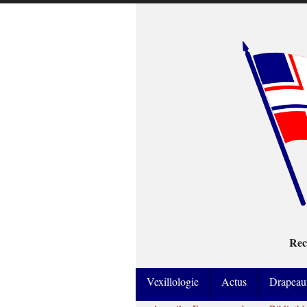
Rec
Vexillologie
Actus
Drapeau