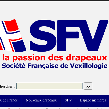
hercher :
x de France
Nouveaux drapeaux
SFV
Espace membres