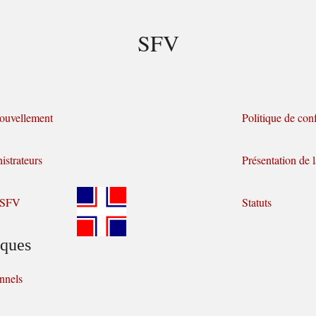
SFV
nouvellement
Politique de conf
strateurs
Présentation de
a SFV
Statuts
iques
nnels