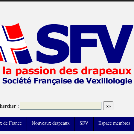
hercher :
x de France
Nouveaux drapeaux
SFV
Espace membres