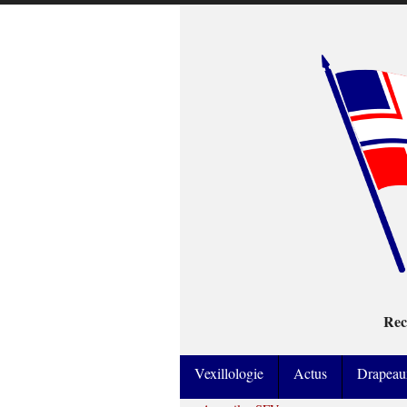
Rec
Vexillologie
Actus
Drapeau