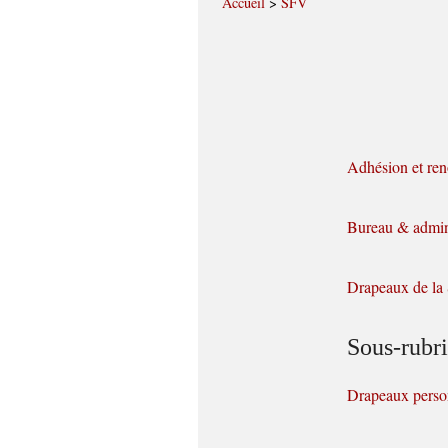
Accueil
>
SFV
Adhésion et re
Bureau & admini
Drapeaux de l
Sous-rubr
Drapeaux perso