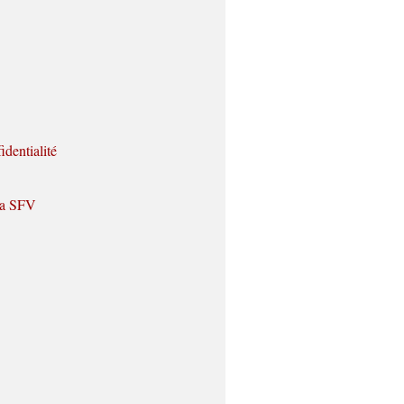
identialité
 la SFV