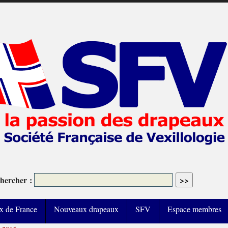
hercher :
x de France
Nouveaux drapeaux
SFV
Espace membres