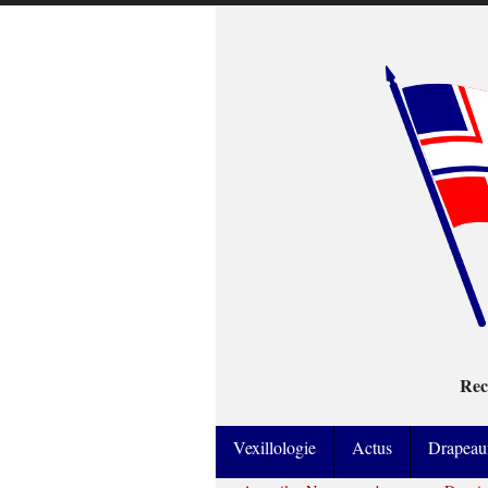
Rec
Vexillologie
Actus
Drapeau