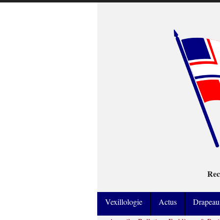
Rec
Vexillologie
Actus
Drapeau