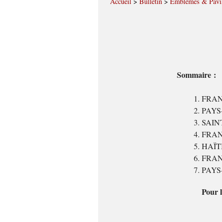
Accueil
>
Bulletin
>
Emblèmes & Pavi
Sommaire :
FRANC
PAYS-
SAINT
FRANC
HAÏTI 
FRANCE
PAYS-
Pour l