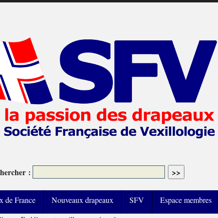
hercher :
x de France
Nouveaux drapeaux
SFV
Espace membres