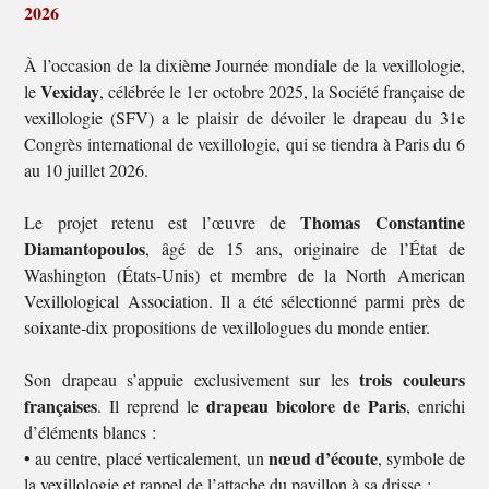
2026
À l’occasion de la dixième Journée mondiale de la vexillologie,
Vexiday
le
, célébrée le 1er octobre 2025, la Société française de
vexillologie (SFV) a le plaisir de dévoiler le drapeau du 31e
Congrès international de vexillologie, qui se tiendra à Paris du 6
au 10 juillet 2026.
Thomas Constantine
Le projet retenu est l’œuvre de
Diamantopoulos
, âgé de 15 ans, originaire de l’État de
Washington (États-Unis) et membre de la North American
Vexillological Association. Il a été sélectionné parmi près de
soixante-dix propositions de vexillologues du monde entier.
trois couleurs
Son drapeau s’appuie exclusivement sur les
françaises
drapeau bicolore de Paris
. Il reprend le
, enrichi
d’éléments blancs :
nœud d’écoute
• au centre, placé verticalement, un
, symbole de
la vexillologie et rappel de l’attache du pavillon à sa drisse ;