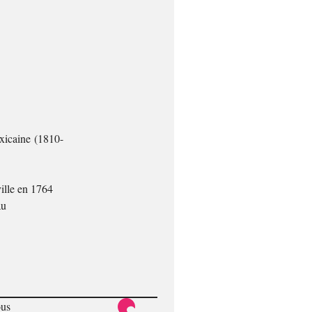
xicaine (1810-
ille en 1764
au
ous