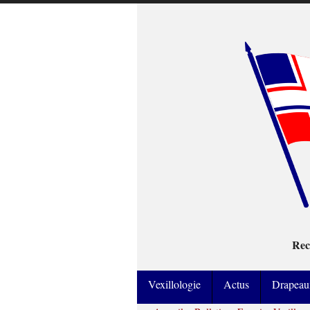
Rec
Vexillologie
Actus
Drapeau