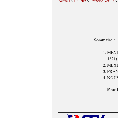
Accueil
>
Bulletin
>
Franciae Vexilla
Sommaire :
MEXIQU
1821)
MEXIQ
FRANCE
NOUVE
Pour l