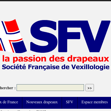
hercher :
x de France
Nouveaux drapeaux
SFV
Espace membres