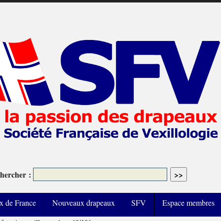
hercher :
x de France
Nouveaux drapeaux
SFV
Espace membres