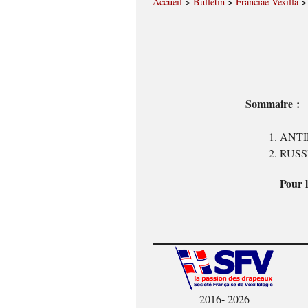
Accueil
>
Bulletin
>
Franciae Vexilla
Sommaire :
ANTIL
RUSSIE
Pour l
2016- 2026