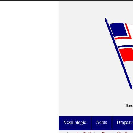
Rec
Vexillologie
Actus
Drapeau