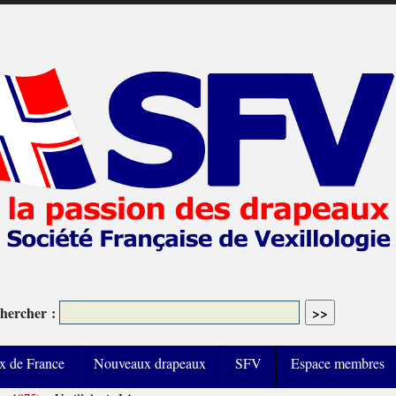
hercher :
x de France
Nouveaux drapeaux
SFV
Espace membres