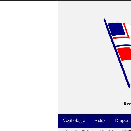
Rec
Vexillologie
Actus
Drapeau