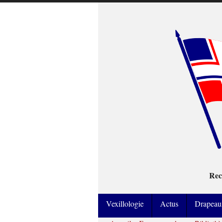
Rec
Vexillologie
Actus
Drapeau