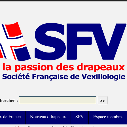
hercher :
x de France
Nouveaux drapeaux
SFV
Espace membres