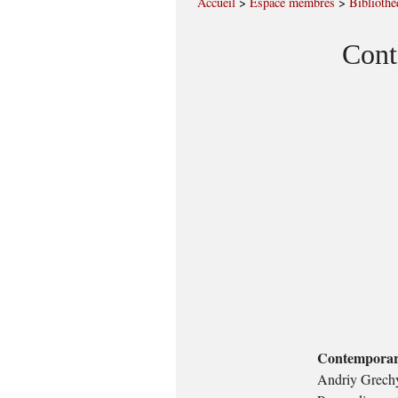
Accueil
>
Espace membres
>
Bibliothè
Cont
Contemporary 
Andriy Grech