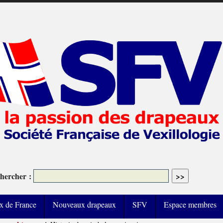
hercher :
x de France
Nouveaux drapeaux
SFV
Espace membres