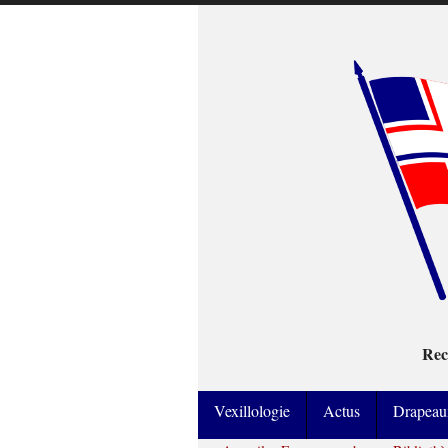
Rec
Vexillologie
Actus
Drapeau