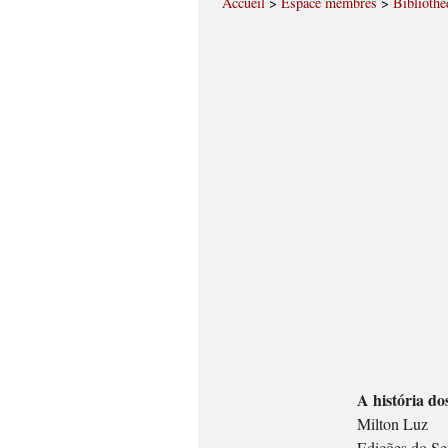
Accueil
>
Espace membres
>
Bibliothè
A história do
Milton Luz
Edições do Se