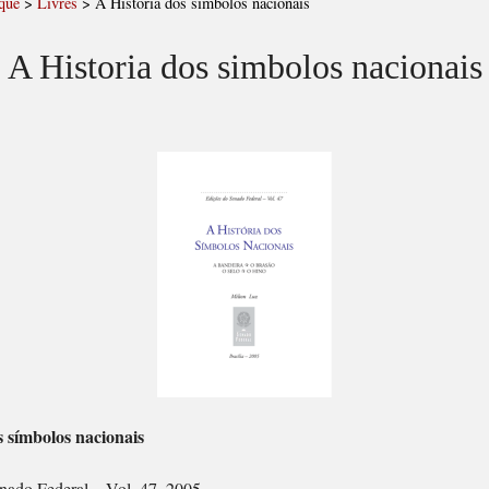
que
>
Livres
>
A Historia dos simbolos nacionais
A Historia dos simbolos nacionais
s símbolos nacionais
nado Federal – Vol. 47, 2005