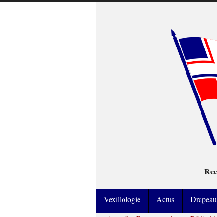
Rec
Vexillologie
Actus
Drapeau