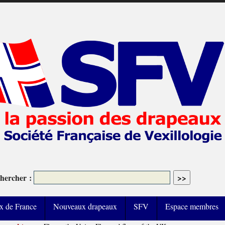
hercher :
x de France
Nouveaux drapeaux
SFV
Espace membres