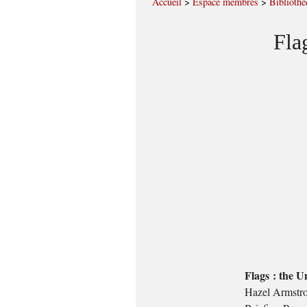
Accueil
>
Espace membres
>
Bibliothè
Fla
Flags : the U
Hazel Armstr