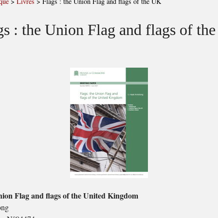
que
>
Livres
>
Flags : the Union Flag and flags of the UK
gs : the Union Flag and flags of th
nion Flag and flags of the United Kingdom
ong