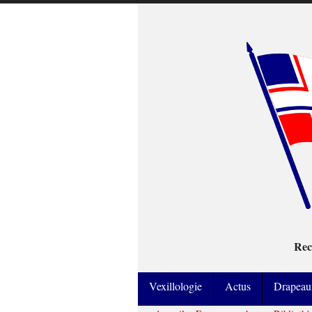
Rec
Vexillologie
Actus
Drapeau