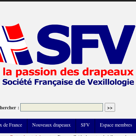
hercher :
x de France
Nouveaux drapeaux
SFV
Espace membres