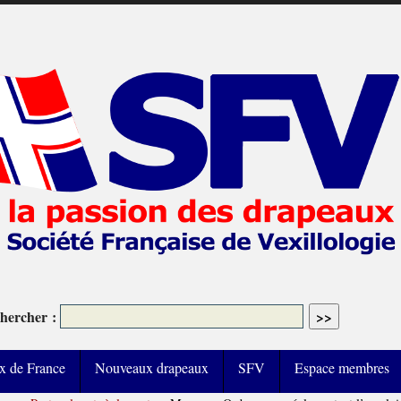
hercher :
x de France
Nouveaux drapeaux
SFV
Espace membres