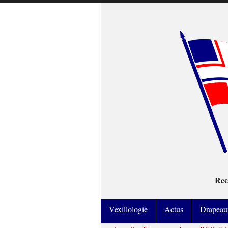
Rec
Vexillologie
Actus
Drapeau