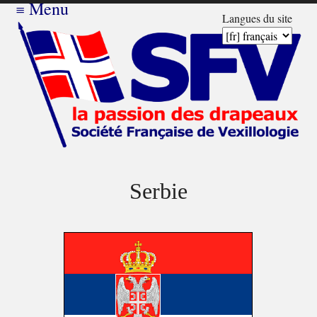
≡
Menu
Langues du site
Serbie