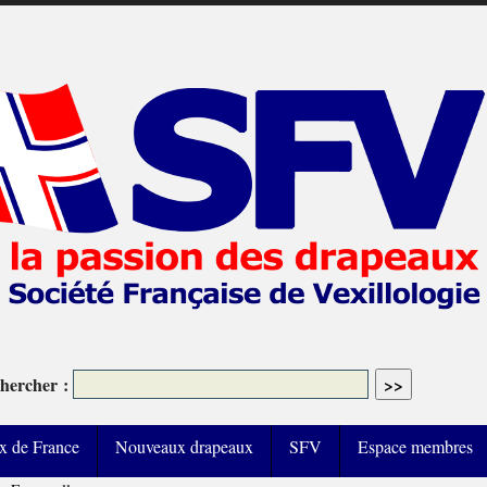
hercher :
x de France
Nouveaux drapeaux
SFV
Espace membres