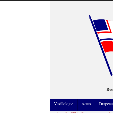
Rec
Vexillologie
Actus
Drapeau