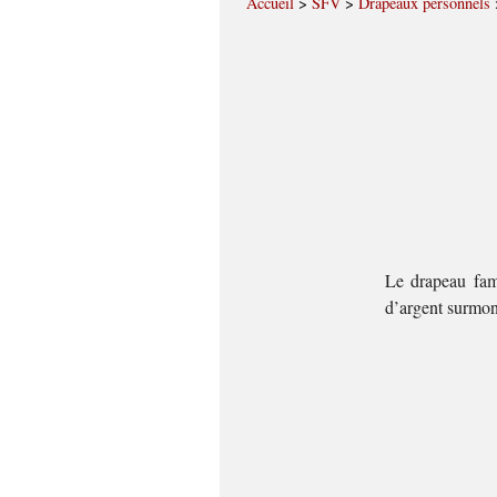
Accueil
>
SFV
>
Drapeaux personnels
Le drapeau fami
d’argent surmon