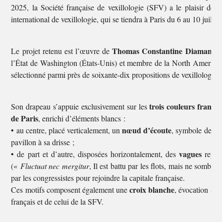
2025, la Société française de vexillologie (SFV) a le plaisir de
international de vexillologie, qui se tiendra à Paris du 6 au 10 juillet
Thomas Constantine Diamantop
Le projet retenu est l’œuvre de
l’État de Washington (États-Unis) et membre de la North American V
sélectionné parmi près de soixante-dix propositions de vexillologue
trois couleurs françai
Son drapeau s’appuie exclusivement sur les
de Paris
, enrichi d’éléments blancs :
nœud d’écoute
• au centre, placé verticalement, un
, symbole de la 
pavillon à sa drisse ;
vagues
• de part et d’autre, disposées horizontalement, des
représ
(«
Fluctuat nec mergitur
, Il est battu par les flots, mais ne sombre
par les congressistes pour rejoindre la capitale française.
croix blanche
Ces motifs composent également une
, évocation à l
français et de celui de la SFV.