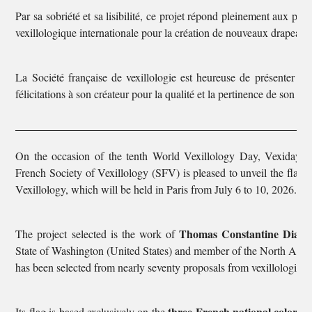
Par sa sobriété et sa lisibilité, ce projet répond pleinement aux pr
vexillologique internationale pour la création de nouveaux drapeaux
La Société française de vexillologie est heureuse de présenter au
félicitations à son créateur pour la qualité et la pertinence de son trav
On the occasion of the tenth World Vexillology Day, Vexiday, c
French Society of Vexillology (SFV) is pleased to unveil the flag o
Vexillology, which will be held in Paris from July 6 to 10, 2026.
Thomas Constantine Diama
The project selected is the work of
State of Washington (United States) and member of the North Amer
has been selected from nearly seventy proposals from vexillologists
three French national colors
Its flag is based exclusively on the
. 