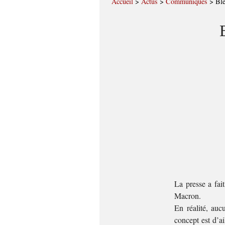
Accueil
>
Actus
>
Communiqués
>
Ble
La presse a fai
Macron.
En réalité, auc
concept est d’a