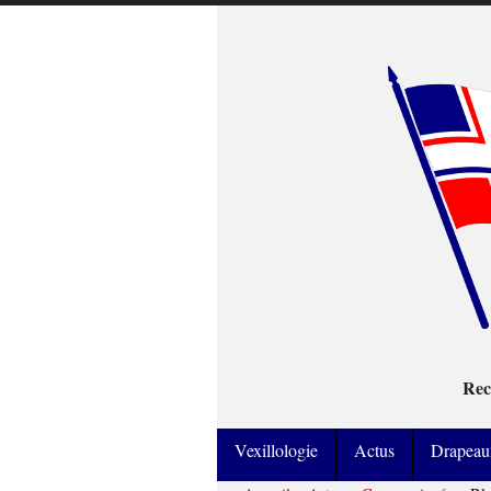
Rec
Vexillologie
Actus
Drapeau