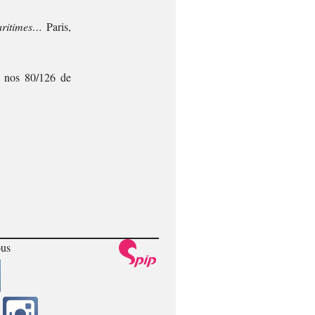
aritimes…
Paris,
nos 80/126 de
ous