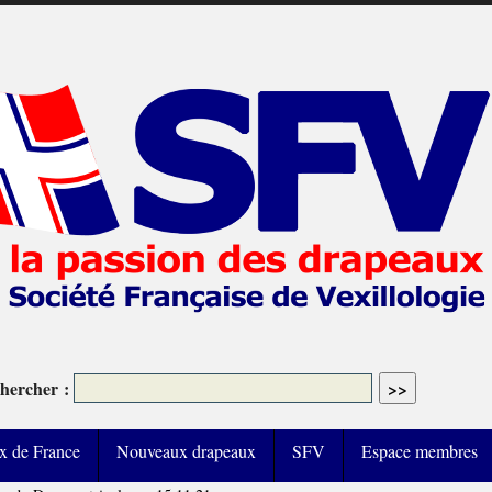
hercher :
x de France
Nouveaux drapeaux
SFV
Espace membres