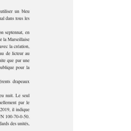
tiliser un bleu
nal dans tous les
on septennat, en
e la Marseillaise
avec la création,
au de licteur au
duite que par une
ublique pour la
.
érents drapeaux
eu nuit. Le seul
uellement par le
2019, il indique
MJN 100-70-0-50.
dards des unités,