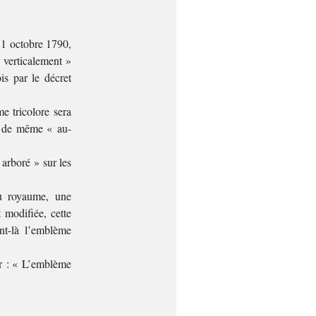
 31 octobre 1790,
 verticalement »
is par le décret
e tricolore sera
ire de même « au-
arboré » sur les
du royaume, une
 modifiée, cette
nt-là l’emblème
eur : « L’emblème