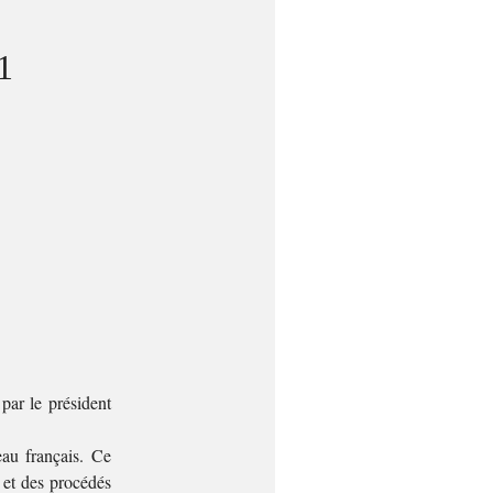
1
par le président
eau français. Ce
 et des procédés