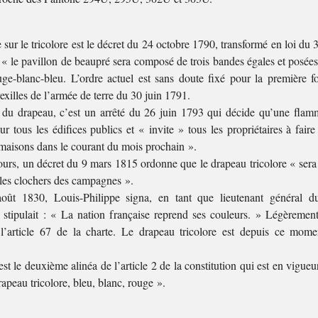
 sur le tricolore est le décret du 24 octobre 1790, transformé en loi du
 « le pavillon de beaupré sera composé de trois bandes égales et posées
uge-blanc-bleu. L’ordre actuel est sans doute fixé pour la première fo
exilles de l’armée de terre du 30 juin 1791.
 du drapeau, c’est un arrêté du 26 juin 1793 qui décide qu’une flamm
ur tous les édifices publics et « invite » tous les propriétaires à fa
 maisons dans le courant du mois prochain ».
ours, un décret du 9 mars 1815 ordonne que le drapeau tricolore « sera 
 les clochers des campagnes ».
août 1830, Louis-Philippe signa, en tant que lieutenant général 
stipulait : « La nation française reprend ses couleurs. » Légèrement
 l’article 67 de la charte. Le drapeau tricolore est depuis ce mome
st le deuxième alinéa de l’article 2 de la constitution qui est en vigu
drapeau tricolore, bleu, blanc, rouge ».