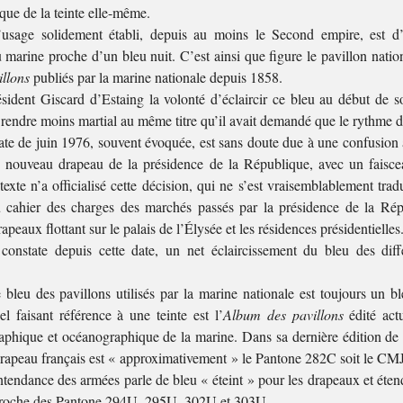
 que de la teinte elle-même.
’usage solidement établi, depuis au moins le Second empire, est d’u
marine proche d’un bleu nuit. C’est ainsi que figure le pavillon natio
llons
publiés par la marine nationale depuis 1858.
sident Giscard d’Estaing la volonté d’éclaircir ce bleu au début de s
 rendre moins martial au même titre qu’il avait demandé que le rythme d
 date de juin 1976, souvent évoquée, est sans doute due à une confusion 
u nouveau drapeau de la présidence de la République, avec un faisce
exte n’a officialisé cette décision, qui ne s’est vraisemblablement tra
u cahier des charges des marchés passés par la présidence de la Rép
apeaux flottant sur le palais de l’Élysée et les résidences présidentielles
constate depuis cette date, un net éclaircissement du bleu des diff
 bleu des pavillons utilisés par la marine nationale est toujours un bl
el faisant référence à une teinte est l’
Album des pavillons
édité act
aphique et océanographique de la marine. Dans sa dernière édition de 
drapeau français est « approximativement » le Pantone 282C soit le C
intendance des armées parle de bleu « éteint » pour les drapeaux et éten
 proche des Pantone 294U, 295U, 302U et 303U.