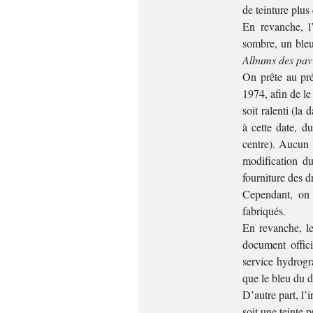
de teinture plus
En revanche, l
sombre, un bleu 
Albums des pavi
On prête au pré
1974, afin de le
soit ralenti (la
à cette date, d
centre). Aucun t
modification d
fourniture des dr
Cependant, on 
fabriqués.
En revanche, le
document offici
service hydrogr
que le bleu du 
D’autre part, l’
soit une teinte