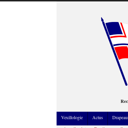
Rec
Vexillologie
Actus
Drapeau