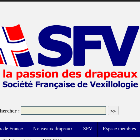
hercher :
x de France
Nouveaux drapeaux
SFV
Espace membres