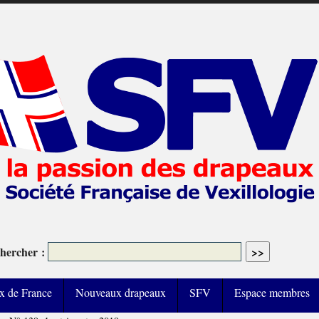
hercher :
x de France
Nouveaux drapeaux
SFV
Espace membres