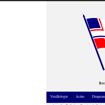
Rec
Vexillologie
Actus
Drapeau