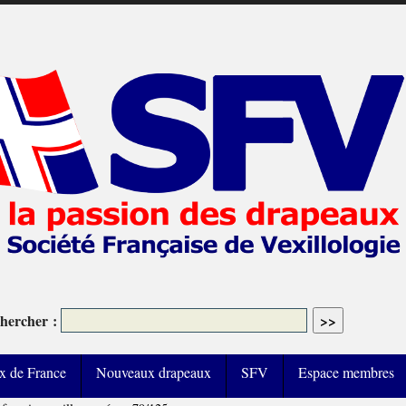
hercher :
x de France
Nouveaux drapeaux
SFV
Espace membres