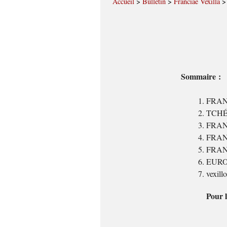
Accueil
>
Bulletin
>
Franciae Vexilla
Sommaire :
FRANC
TCHÉC
FRANC
FRANCE
FRANC
EUROPE
vexill
Pour l