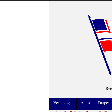
Rec
Vexillologie
Actus
Drapeau