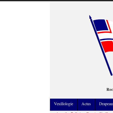
Rec
Vexillologie
Actus
Drapeau