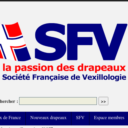
hercher :
x de France
Nouveaux drapeaux
SFV
Espace membres