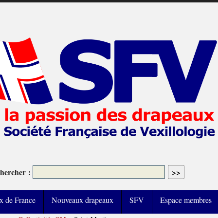
hercher :
x de France
Nouveaux drapeaux
SFV
Espace membres