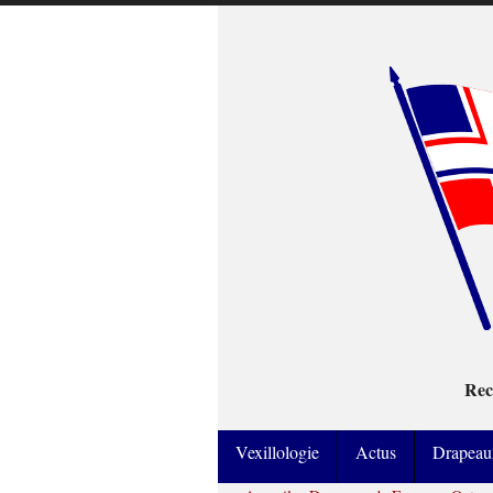
Rec
Vexillologie
Actus
Drapeau