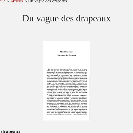
que
>
Articles
>
Du vague des drapeaux
Du vague des drapeaux
s drapeaux