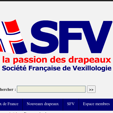
hercher :
x de France
Nouveaux drapeaux
SFV
Espace membres