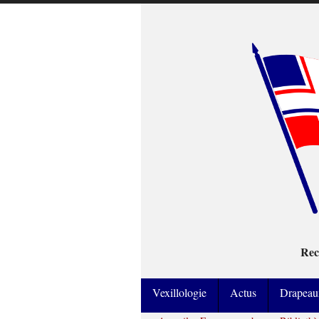
Rec
Vexillologie
Actus
Drapeau