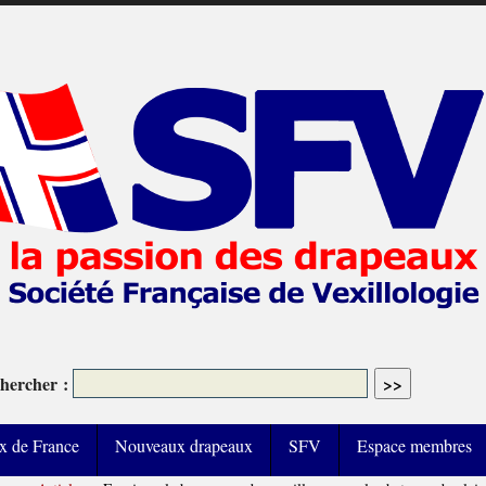
hercher :
x de France
Nouveaux drapeaux
SFV
Espace membres