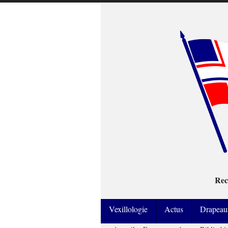
Rec
Vexillologie
Actus
Drapeau