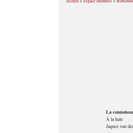
Accueil
>
Espace membres
>
Bibliothè
La connoissan
À la hate
Jaques van d