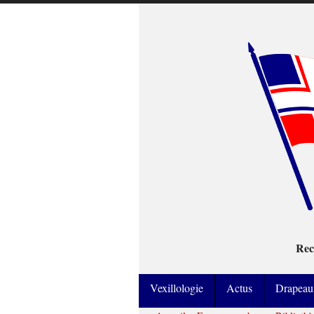
Rec
Vexillologie
Actus
Drapeau