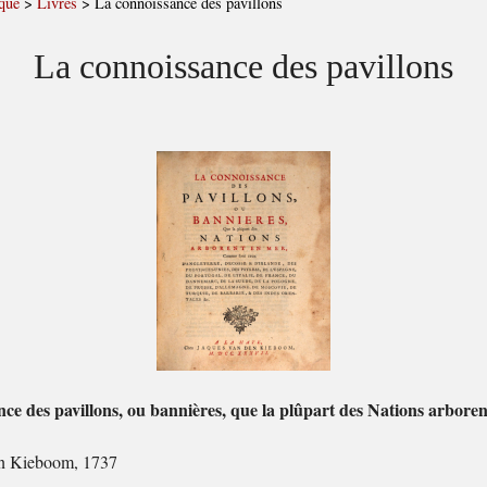
que
>
Livres
>
La connoissance des pavillons
La connoissance des pavillons
ce des pavillons, ou bannières, que la plûpart des Nations arbore
en Kieboom, 1737