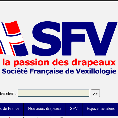
hercher :
x de France
Nouveaux drapeaux
SFV
Espace membres