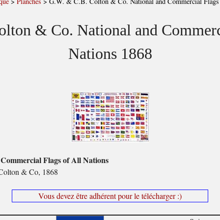
que
>
Planches
>
G.W. & C.B. Colton & Co. National and Commercial Flags
lton & Co. National and Commerci
Nations 1868
 Commercial Flags of All Nations
Colton & Co, 1868
Vous devez être adhérent pour le télécharger :)