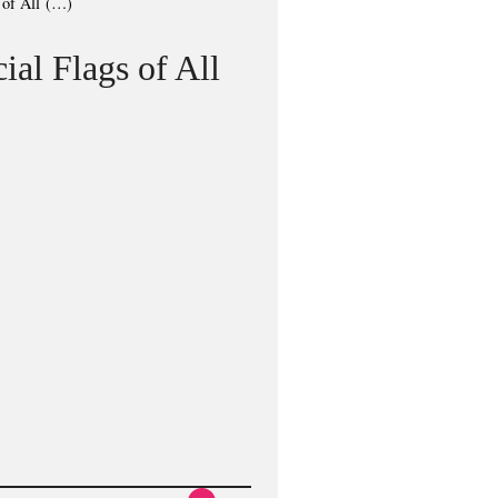
 of All (…)
al Flags of All