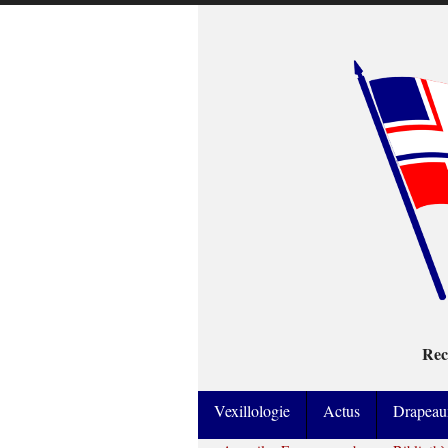
Rec
Vexillologie
Actus
Drapeau