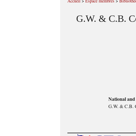
Accueil
>
Espace membres
>
Bibliothè
G.W. & C.B. Co
National and
G.W. & C.B. 