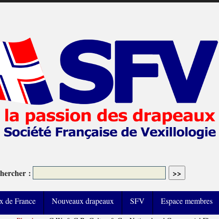
hercher :
x de France
Nouveaux drapeaux
SFV
Espace membres