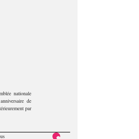
mblée nationale
anniversaire de
térieurement par
ous