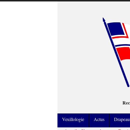
Rec
Vexillologie
Actus
Drapeau