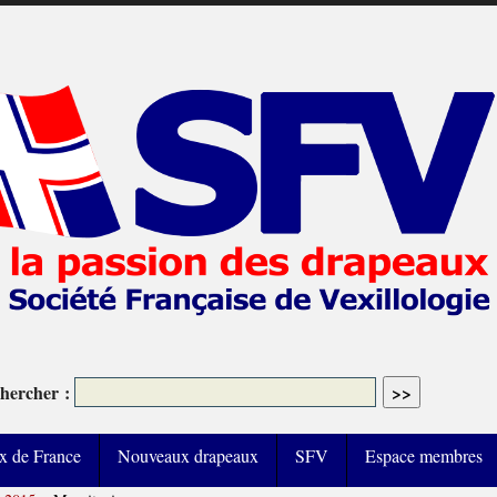
hercher :
x de France
Nouveaux drapeaux
SFV
Espace membres