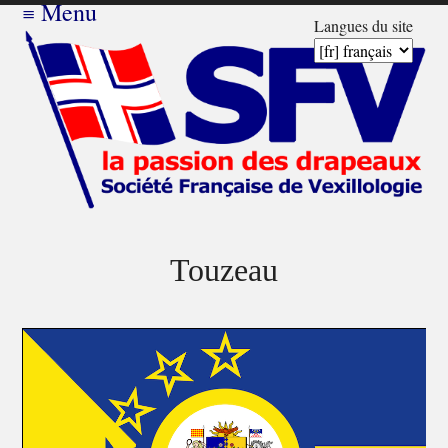
≡
Menu
Langues du site
Touzeau