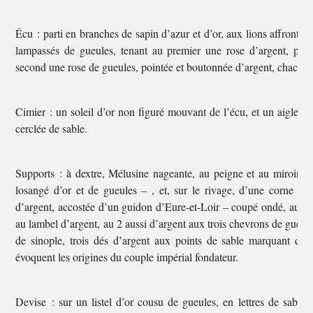
Écu : parti en branches de sapin d’azur et d’or, aux lions affrontés 
lampassés de gueules, tenant au premier une rose d’argent, poi
second une rose de gueules, pointée et boutonnée d’argent, chacune t
Cimier : un soleil d’or non figuré mouvant de l’écu, et un aigle vo
cerclée de sable.
Supports : à dextre, Mélusine nageante, au peigne et au miroir, 
losangé d’or et de gueules – , et, sur le rivage, d’une corne d’
d’argent, accostée d’un guidon d’Eure-et-Loir – coupé ondé, au 1 d’
au lambel d’argent, au 2 aussi d’argent aux trois chevrons de gueules
de sinople, trois dés d’argent aux points de sable marquant qu
évoquent les origines du couple impérial fondateur.
Devise : sur un listel d’or cousu de gueules, en lettres de sable